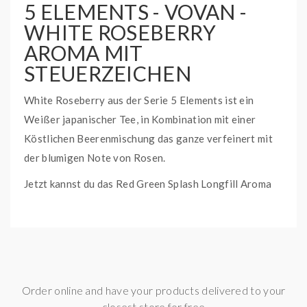
5 ELEMENTS - VOVAN -
WHITE ROSEBERRY
AROMA MIT
STEUERZEICHEN
White Roseberry aus der Serie 5 Elements ist ein
Weißer japanischer Tee, in Kombination mit einer
Köstlichen Beerenmischung das ganze verfeinert mit
der blumigen Note von Rosen.
Jetzt kannst du das Red Green Splash Longfill Aroma
bei uns in den Shops kaufen oder direkt Online
bestellen.
Inhalt:
120ml Flasche / 10ml Aroma
Reifezeit:
3-5 Tage
Order online and have your products delivered to your
Inhaltstoffe :
Propylenglycol (PG) E1520 (Ph. Eur.),
closest store for free