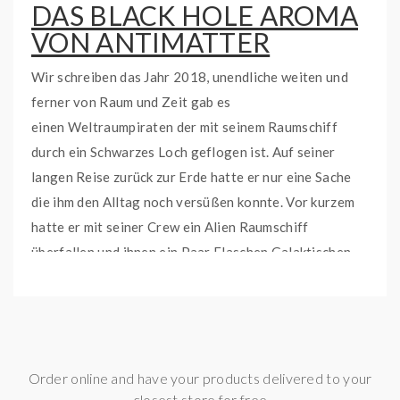
DAS BLACK HOLE AROMA
VON ANTIMATTER
Wir schreiben das Jahr 2018, unendliche weiten und
ferner von Raum und Zeit gab es
einen Weltraumpiraten der mit seinem Raumschiff
durch ein Schwarzes Loch geflogen ist. Auf seiner
langen Reise zurück zur Erde hatte er nur eine Sache
die ihm den Alltag noch versüßen konnte. Vor kurzem
hatte er mit seiner Crew ein Alien Raumschiff
überfallen und ihnen ein Paar Flaschen Galaktischen
Rum und etwas Außerirdische Vanille creme geraubt.
Aus diesen beiden Leckereien stellte er das Black Hole
Aroma her und mischte sich ein Liquid. Dieses Aroma
möchte er jetzt auf der Erde verkaufen, doch bis dahin
ist es noch ein langer Weg.
Order online and have your products delivered to your
closest store for free