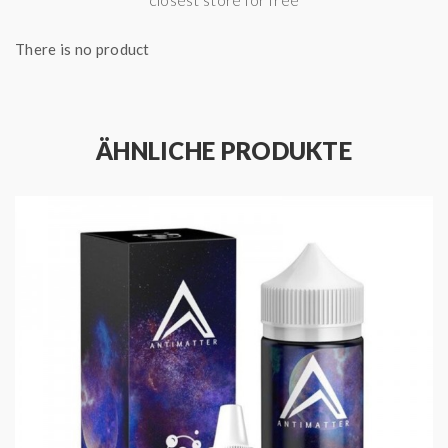
Inhalt:
120ml Flasche / 10ml Aroma
There is no product
Inhaltsstoffe:
Propylenglycol (PG) E1520 (Ph. Eur.),
natürliche/naturidentische Aromastoffe
Herstellungsland:
Deutschland
ÄHNLICHE PRODUKTE