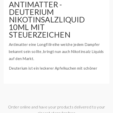
ANTIMATTER -
DEUTERIUM
NIKOTINSALZLIQUID
10ML MIT
STEUERZEICHEN
Antimatter eine Longfillreihe welche jedem Dampfer
bekannt sein sollte, bringt nun auch Nikotinsalz Liquids
auf den Markt.
Deuterium ist ein leckerer Apfelkuchen mit schöner
Zimtnote.
Lieferumfang:
1x ANTIMATTER - Deuterium Nikotinsalzliquid 20mg
10ml mit Steuerzeichen
Order online and have your products delivered to your
closest store for free