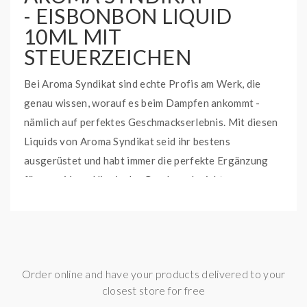
- EISBONBON LIQUID
10ML MIT
STEUERZEICHEN
Bei Aroma Syndikat sind echte Profis am Werk, die
genau wissen, worauf es beim Dampfen ankommt -
nämlich auf perfektes Geschmackserlebnis. Mit diesen
Liquids von Aroma Syndikat seid ihr bestens
ausgerüstet und habt immer die perfekte Ergänzung
für eure Vape. Hier in der Geschmacksrichtung:
Eisbonbon.
Mischverhältnis:
50VG / 50PG
Lieferumfang
Order online and have your products delivered to your
1x AROMA SYNDIKAT - Eisbonbon Liquid 10ml mit
closest store for free
Steuerzeichen (in der gewählten Nikotinstärke)