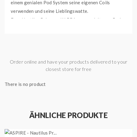
einem genialen Pod System seine eigenen Coils
verwenden und seine Lieblingswatte.
Eure Nautilus Prime und X RBA verwandelt euer Pod
System, welches mit Fertig Coils bestückt ist (MTL und
DL) in einen Leistungsstarken RTA.
Order online and have your products delivered to your
closest store for free
Technische Daten:
There is no product
- Austauschbarer Verdampfer Kopf mit
Selbstwickeldeck
- Kompatibilität: Aspire Nautilus Prime Starterset,
ÄHNLICHE PRODUKTE
Aspire Nautilus Prime X Starterset (s.
Kompatibilitätsliste)