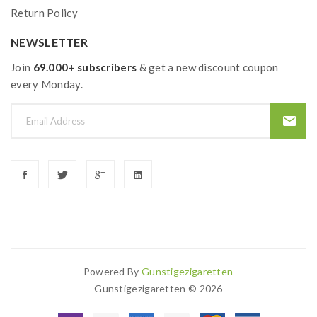
Return Policy
NEWSLETTER
Join
69.000+ subscribers
& get a new discount coupon
every Monday.
Powered By
Gunstigezigaretten
78win
78 Win
Slot Gacor
Judi Online
78win
Slot Gacor
78win
Gunstigezigaretten © 2026