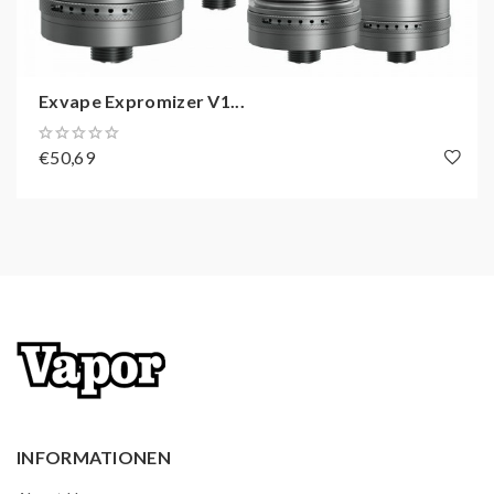
sensationellen, weichen Dampf und Geschmack ab. Das
Handling ist super einfach und der Neeko wird
bestimmt, mit Volldampf, sich in die Herzen von vielen
Exvape Expromizer V1...
Dampfern brennen, das ist ein Versprechen.
€50,69
Technische Daten:
Durchmesser: 22 mm
Länge (sichtbar, ohne Drip Tip) 45,5 mm
Tankvolumen: 3,0 ml
Verdampfer-Anschluss: 510er-Gewinde
Airflow: einstellbare Bottom-Airflow
Airflow-Optionen: AFC Pins (0,8 mm / 1,0 mm / 1,2 mm
/ 1,5 mm / 2,0 mm / 2,5 mm)
INFORMATIONEN
Befüllung: Top Fill-System
Material: Edelstahl / PSU