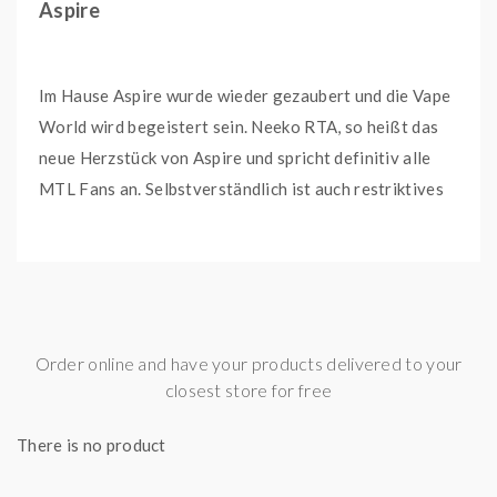
Aspire
Im Hause Aspire wurde wieder gezaubert und die Vape
World wird begeistert sein. Neeko RTA, so heißt das
neue Herzstück von Aspire und spricht definitiv alle
MTL Fans an. Selbstverständlich ist auch restriktives
DL mit dem Neeko möglich. Es ist ein edler 22 mm
Single Coil Selbstwickel Verdampfer mit einem
Füllvolumen von 3 ml. Dank dem 510er-Gewinde passt
er spielend auf eine Vielzahl von verschiedenen Box-
Mods.
Order online and have your products delivered to your
Wie von Aspire gewohnt, ist die Verbreitung exzellent
closest store for free
und qualitativ sensationell. Das Design wurde
There is no product
klassisch gehalten, damit der Neeko eine gerade Linie
bekommt auf der Wahl des Akkuträgers. Die Airflow ist