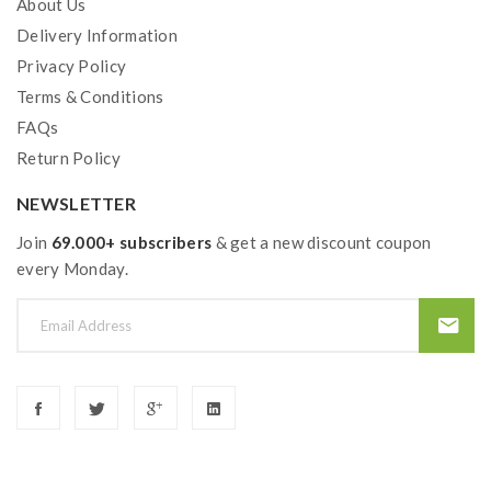
About Us
Delivery Information
Privacy Policy
Lieferumfang:
Terms & Conditions
FAQs
1x Aspire Neeko MTL RTA
Return Policy
1x Ersatz-DripTip
NEWSLETTER
1x Ersatztank
Join
69.000+ subscribers
& get a new discount coupon
12x Airflow Control Pins 2x
every Monday.
1x Schraubenzieher
1x O-Ringe
1x Einsatz-Gummi
1x Anleitung