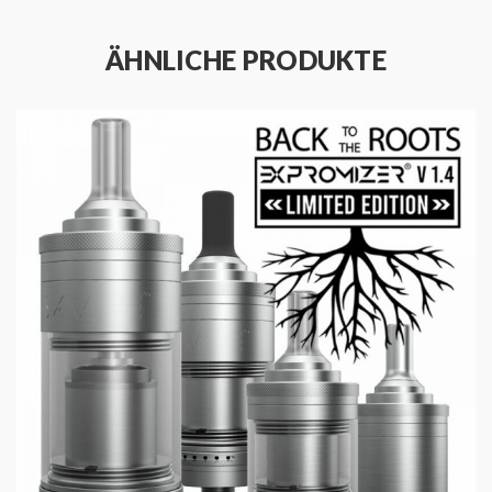
innovativ und individuell von Aspire konzipiert worden,
damit jeder Dampfer seinen gewünschten
ÄHNLICHE PRODUKTE
Zugwiderstand anpassen kann. Hierzu sind 12
verschiedene Airflow Control Pins beigefügt, damit
der Nutzer sich frei und unabhängig seine Luftzufuhr
einstellen kann. Die Pins ermöglichen nicht nur die
Wahl der Airflow, sondern bringen die Luft punktgenau
auf die Coil und in die kleine Verdampfer Kammer,
damit ein vollmundiger und aromatischer Flavour
garantiert ist, egal für welches Liquid man sich
entscheidet.
Dank des soliden Topfill-Systems ist der Neeko
spielend einfach befüllt und dies auch unterwegs
absolut ohne eine große Liquid-Pfütze zu
hinterlassen. Der Neeko überzeugt im klassischen und
zeitlosen Design und rundet sein Finale mit einem