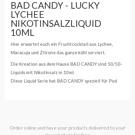
BAD CANDY - LUCKY
LYCHEE
NIKOTINSALZLIQUID
10ML
Hier erwartet euch ein Fruchtcocktail aus Lychee,
Maracuja und Zitrone das ganze kühl serviert.
Die Kreation aus dem Hause BAD CANDY sind 50/50-
Liquids mit Nikotinsalz in 10ml.
Diese Liquid Serie hat BAD CANDY speziell für Pod
Systeme auf den Markt gebracht.
Mit Nikotinstärken von 20mg können diese Liquids
bequem in den Pod gefüllt werden.
WAS IST NIKOTINSALZ?
Order online and have your products delivered to your
In den USA schon lange der Renner und fast schon
closest store for free