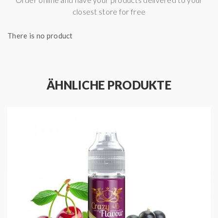
closest store for free
Mit
'Sweet'
bekommt ihr diesen Mix in extra gesüßt.
There is no product
Was ist Nikotinsalz?
ÄHNLICHE PRODUKTE
In den USA schon lange der Renner und fast schon
normal.
Bei Nikotinsalzen handelt es sich um eine neue Form
des Nikotins, welche speziell für das Dampfen
entwickelt wurde, da die Nikotinbefriedigung bei
herkömmlichen Nikotinliquids nicht ansatzweise so wie
bei Tabakzigaretten ist.
Die Vorteile von Nikotinsalzen sind: