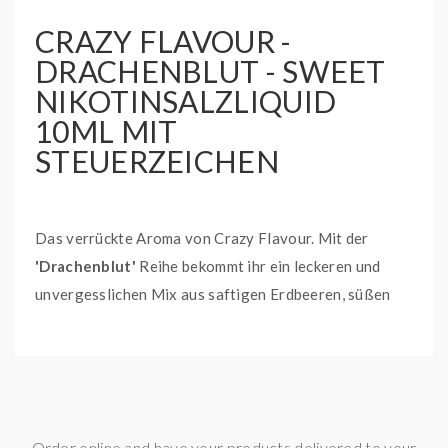
CRAZY FLAVOUR -
DRACHENBLUT - SWEET
NIKOTINSALZLIQUID
10ML MIT
STEUERZEICHEN
Das verrückte Aroma von Crazy Flavour. Mit der
'Drachenblut'
Reihe bekommt ihr ein leckeren und
unvergesslichen Mix aus saftigen Erdbeeren, süßen
Himbeeren, erfrischenden schwarzen Johannisbeeren
und himmlischen Kirschen.
Das
'Verrückte'
an der ganzen Sache ist, dass mit
jeder Edition eine weitere Zutat hinzugefügt wird und
dieser Mix zu einem neuen Geschmackshighlight wird.
Order online and have your products delivered to your