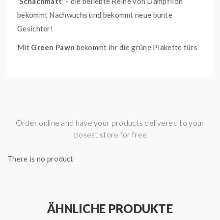
'Schachmatt'
- die beliebte Reihe von Dampflion
bekommt Nachwuchs und bekommt neue bunte
Gesichter!
Mit
Green Pawn
bekommt ihr die grüne Plakette fürs
Dampfen. Erfrischender Kaktus mit Weintrauben und
leichtem Menthol
Dosierungsempfehlung des Herstellers:
bis zur
Order online and have your products delivered to your
Oberkante der Flasche mit Base auffüllen, mischen und
closest store for free
fertig.
Lieferinhalt:
1x 10ml Aroma in einer 120ml Flasche
There is no product
ÄHNLICHE PRODUKTE