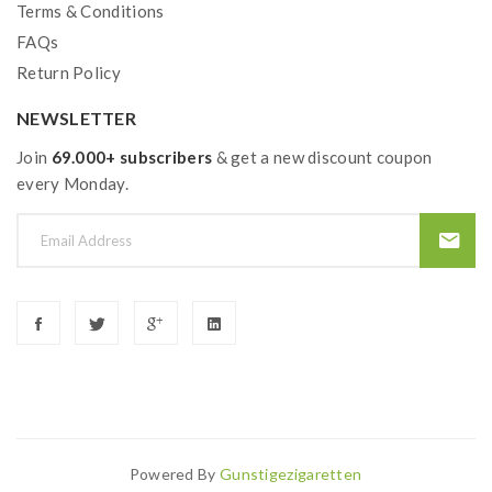
Terms & Conditions
FAQs
Return Policy
NEWSLETTER
Join
69.000+ subscribers
& get a new discount coupon
every Monday.
Powered By
Gunstigezigaretten
8win
Slot Gacor
78 Win
Online Casino
78win
Slot Gacor
Judi Online
Casino