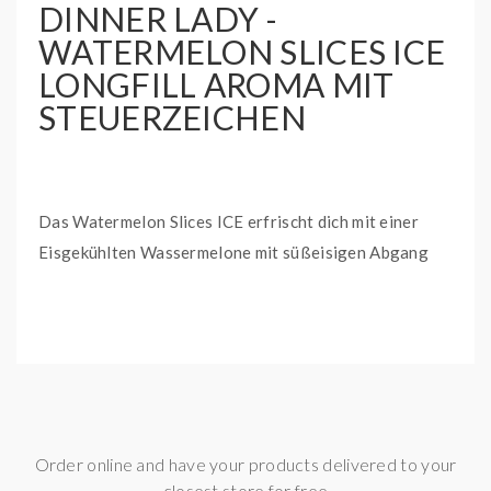
DINNER LADY -
WATERMELON SLICES ICE
LONGFILL AROMA MIT
STEUERZEICHEN
Das Watermelon Slices ICE erfrischt dich mit einer
Eisgekühlten Wassermelone mit süßeisigen Abgang
Inhalt:
20ml Aroma in einer 60ml Longfill-Flasche
Order online and have your products delivered to your
closest store for free