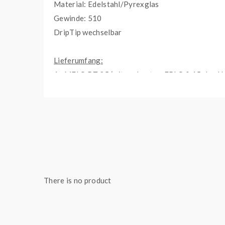
Material: Edelstahl/Pyrexglas
Gewinde: 510
DripTip wechselbar
Lieferumfang:
1x MELO RT 25 (mit verbautem ERLQ 0.15ohm H
1x ERL 0.15ohm Head
1x ER Head Adapter
1x Silicon Top
1x 510er Adapter
2x Gummidichtungen
1x Bedienungsanleitung
There is no product