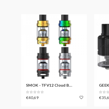
SMOK - TFV12 Cloud B...
GEEK 
€40,69
€35,