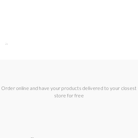
ead)
Order online and have your products delivered to your closest
store for free