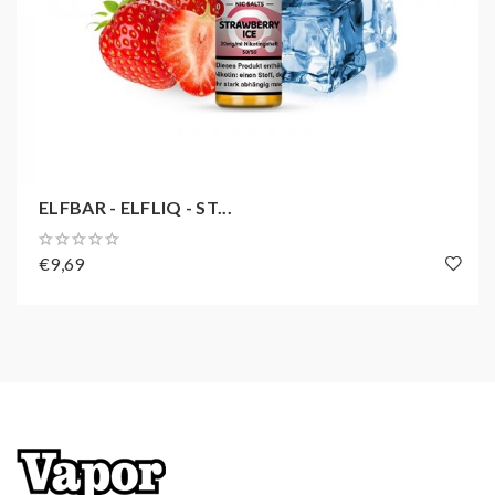
von ehemaligen Rauchern leichter.
Lieferinhalt:
1x 10ml Nikotinsalzliquid in einer
Tropfflasche mit ausgewählter Nikotinstärke
ELFBAR - ELFLIQ - ST...
€9,69