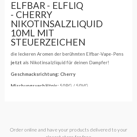
ELFBAR - ELFLIQ
- CHERRY
NIKOTINSALZLIQUID
10ML MIT
STEUERZEICHEN
die leckeren Aromen der berühmten Elfbar-Vape-Pens
jetzt
als Nikotinsalzliquid für deinen Dampfer!
Geschmacksrichtung: Cherry
Mischungsverhältnis:
50PG / 50VG
WAS IST NIKOTINSALZ?
In den USA schon lange der Renner und fast schon
normal.
Bei Nikotinsalzen handelt es sich um eine neue Form
Order online and have your products delivered to your
des Nikotins, welche speziell für das Dampfen
closest store for free