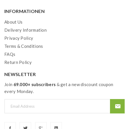
Sicherheitsfunktionen: ja
INFORMATIONEN
About Us
Lieferumfang:
Delivery Information
Privacy Policy
1 x Geek Vape Obelisk 60 Pod Mod
Terms & Conditions
1 x Geek Vape P-Series 0,4 Ohm Coil (vorinstalliert)
FAQs
1 x Geek Vape P-Series 0,5 Ohm Coil
Return Policy
1 x USB-Typ-C-Kabel
1 x Coil Removing Tool
NEWSLETTER
1 x Bedienungsanleitung
Join
69.000+ subscribers
& get a new discount coupon
every Monday.