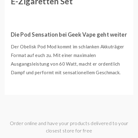
E-Zigaretten Set
Die Pod Sensation bei Geek Vape geht weiter
Der Obelisk Pod Mod kommt im schlanken Akkuträger
Format auf euch zu. Mit einer maximalen
Ausgangsleistung von 60 Watt, macht er ordentlich
Dampf und performt mit sensationellem Geschmack.
Seinen Flavour erhaltet ihr über die neuen P-Coil
Serie, die Geek Vape nach besten wissen gefertigt hat,
um jeden sein Liquid so lecker wie möglich zu machen.
Die Coils gibt es in drei verscheiden Varianten, 0,2
Ohm, 0,4 Ohm und 0,5 Ohm. Alle Coils sind auf einen
Order online and have your products delivered to your
sanften DL Zug ausgelegt und im inneren befindet sich
closest store for free
selbstverständlich ein Mesh Material aus Kanthal A1,