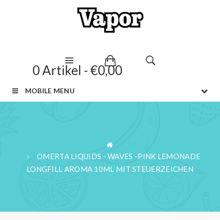
0 Artikel - €0,00
MOBILE MENU
OMERTA LIQUIDS - WAVES -PINK LEMONADE
LONGFILL AROMA 10ML MIT STEUERZEICHEN