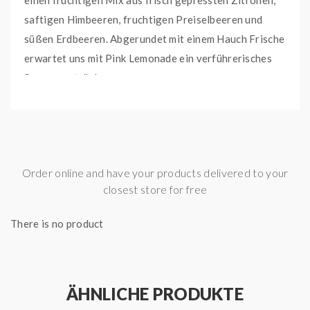
einen fruchtigen Mix aus frisch gepressten Zitronen,
saftigen Himbeeren, fruchtigen Preiselbeeren und
süßen Erdbeeren. Abgerundet mit einem Hauch Frische
erwartet uns mit Pink Lemonade ein verführerisches
Sommergetränk.
Dosierungsempfehlung:
Flasche bis Oberkante mit
Base auffüllen, mischen und fertig.
Order online and have your products delivered to your
Lieferinhalt:
closest store for free
1x OMERTA LIQUIDS - WAVES -Pink Lemonade
Longfill Aroma 10ml mit Steuerzeichen
There is no product
ÄHNLICHE PRODUKTE