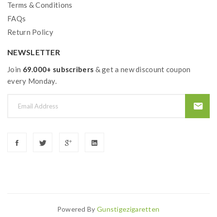
Terms & Conditions
FAQs
Return Policy
NEWSLETTER
Join
69.000+ subscribers
& get a new discount coupon
every Monday.
Powered By
Gunstigezigaretten
 Win
Casino Slots Uk
78win
Best Casino Uk
78win
Slot Gacor
78 Win
Onl