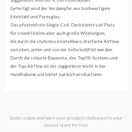
Juggerknot Mini mit 4,5 ml Füllvolumen.
Gefertigt wird der Verdampfer aus hochwertigem
Edelstahl und Pyrexglas.
Das pfostenfreie Single-Coil-Deck bietet viel Platz
für sowohl kleine aber auch große Wicklungen,
die durch die stufenlos einstellbare, dreifache Airflow
von oben, unten und von der Seite belüftet werden.
Durch die robuste Bauweise, des Topfill-Systems und
der Top-Airflow ist der Juggerknot leicht in der
Handhabung und bietet zugleich großartigen
Geschmack und üppiggen Dampf.
Technische Daten:
24mm Durchmesser
Order online and have your products delivered to your
4,5ml Tankvolumen
closest store for free