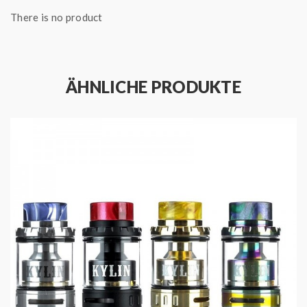
Topfill-System
There is no product
510er Pin
Edelstahl & Pyrexglas
Single-Coil Deck
Stufenlos regulierbare Top Airflow
ÄHNLICHE PRODUKTE
Lieferumfang:
1x QP Design Juggerknot Mini RTA in Edelstahl
1x 2ml Ersatzglas
1x Schraubendreher
1x Inbusschlüssel
Zubehörtasche
Bedienungsanleitung