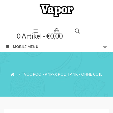
0 Artikel - €0,00
MOBILE MENU
VOOPOO - PNP-X POD TANK - OHNE COIL