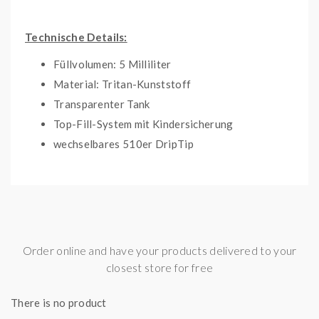
Technische Details:
Füllvolumen: 5 Milliliter
Material: Tritan-Kunststoff
Transparenter Tank
Top-Fill-System mit Kindersicherung
wechselbares 510er DripTip
Magnetische Verbindung zur Base
Kompatibel mit allen VooPoo PnP-Coils
Kompatibel mit:
PnP-X Pod Tank Verdampfer
Order online and have your products delivered to your
Drag X
closest store for free
Drag S
PnP-X Kit
There is no product