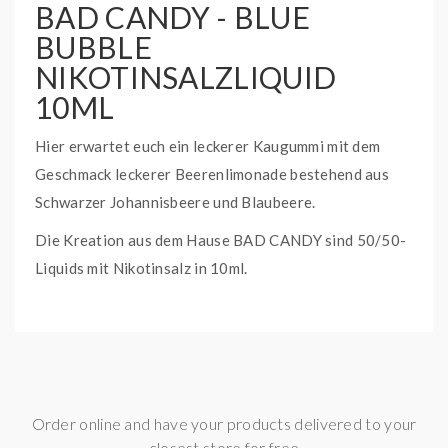
BAD CANDY - BLUE
BUBBLE
NIKOTINSALZLIQUID
10ML
Hier erwartet euch ein leckerer Kaugummi mit dem
Geschmack leckerer Beerenlimonade bestehend aus
Schwarzer Johannisbeere und Blaubeere.
Die Kreation aus dem Hause BAD CANDY sind 50/50-
Liquids mit Nikotinsalz in 10ml.
Diese Liquid Serie hat BAD CANDY speziell für Pod
Systeme auf den Markt gebracht.
Mit Nikotinstärken von 20mg können diese Liquids
bequem in den Pod gefüllt werden.
WAS IST NIKOTINSALZ?
Order online and have your products delivered to your
closest store for free